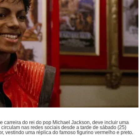
a e carreira do rei do pop Michael Jackson, deve incluir uma
ue circulam nas redes sociais desde a tarde de sábado (25)
r, vestindo uma réplica do famoso figurino vermelho e preto.