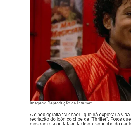
Imagem: Reprodução da Internet
A cinebiografia “Michael”, que irá explorar a vid
recriação do icônico clipe de “Thriller”. Fotos q
mostram o ator Jafaar Jackson, sobrinho do canto