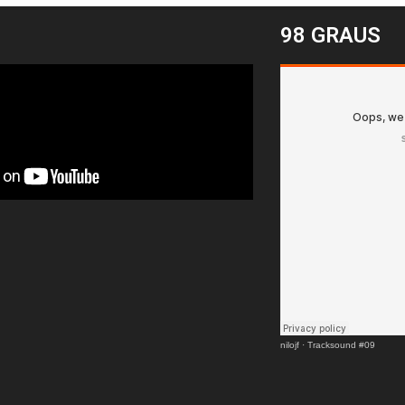
98 GRAUS
nilojf
·
Tracksound #09