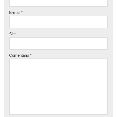
E-mail
*
Site
Comentário
*