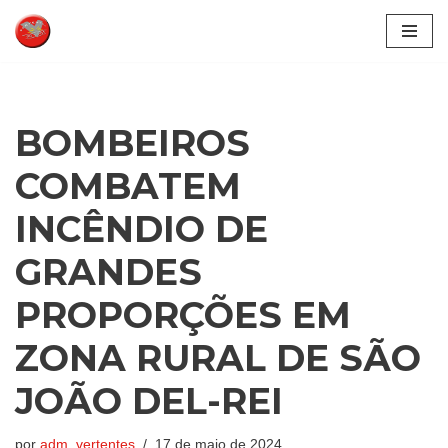
Pular
para
o
conteúdo
BOMBEIROS
COMBATEM
INCÊNDIO DE
GRANDES
PROPORÇÕES EM
ZONA RURAL DE SÃO
JOÃO DEL-REI
por
adm_vertentes
17 de maio de 2024