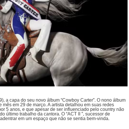
(19), a capa do seu novo álbum “Cowboy Carter”. O nono álbum
te mês em 29 de março. A artista detalhou em suas redes
or 5 anos, e que apesar de ser influenciado pelo country não
 último trabalho da cantora. O “ACT II ”, sucessor de
adentrar em um espaço que não se sentia bem-vinda.