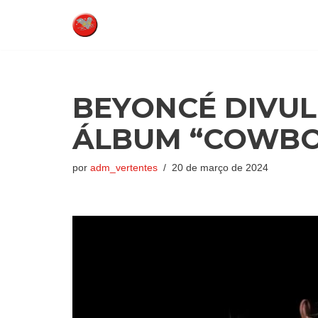
Pular
para
o
conteúdo
BEYONCÉ DIVU
ÁLBUM “COWBO
por
adm_vertentes
20 de março de 2024