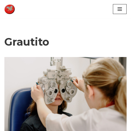
Pular
para
o
conteúdo
Grautito