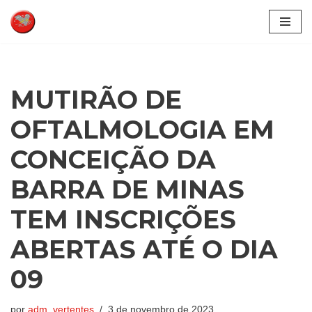
Pular
para
o
conteúdo
MUTIRÃO DE
OFTALMOLOGIA EM
CONCEIÇÃO DA
BARRA DE MINAS
TEM INSCRIÇÕES
ABERTAS ATÉ O DIA
09
por
adm_vertentes
3 de novembro de 2023