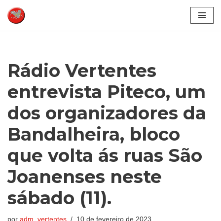
Pular
para
o
conteúdo
Rádio Vertentes
entrevista Piteco, um
dos organizadores da
Bandalheira, bloco
que volta ás ruas São
Joanenses neste
sábado (11).
por
adm_vertentes
10 de fevereiro de 2023