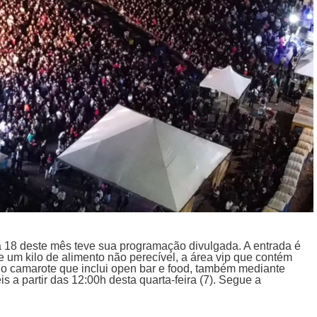
 18 deste mês teve sua programação divulgada. A entrada é
de um kilo de alimento não perecível, a área vip que contém
o camarote que inclui open bar e food, também mediante
s a partir das 12:00h desta quarta-feira (7). Segue a