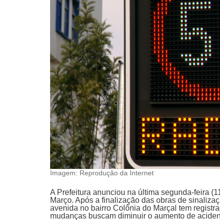
Imagem: Reprodução da Internet
A Prefeitura anunciou na última segunda-feira (1
Março. Após a finalização das obras de sinaliza
avenida no bairro Colônia do Marçal tem regist
mudanças buscam diminuir o aumento de aciden