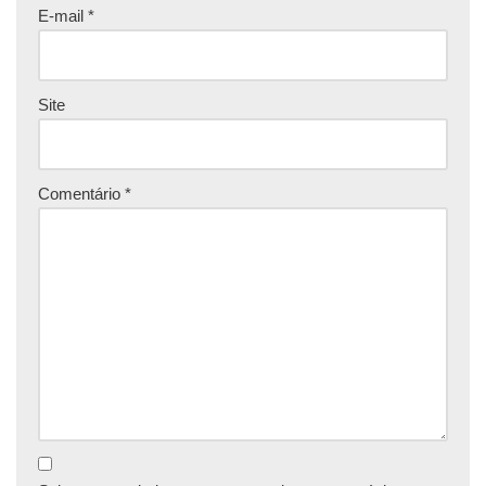
E-mail
*
Site
Comentário
*