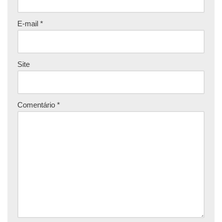
E-mail
*
Site
Comentário
*