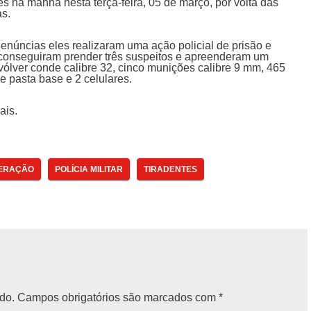
es na manhã nesta terça-feira, 05 de março, por volta das
s.
enúncias eles realizaram uma ação policial de prisão e
 conseguiram prender três suspeitos e apreenderam um
evólver conde calibre 32, cinco munições calibre 9 mm, 465
e pasta base e 2 celulares.
ais.
ERAÇÃO
POLÍCIA MILITAR
TIRADENTES
do.
Campos obrigatórios são marcados com
*