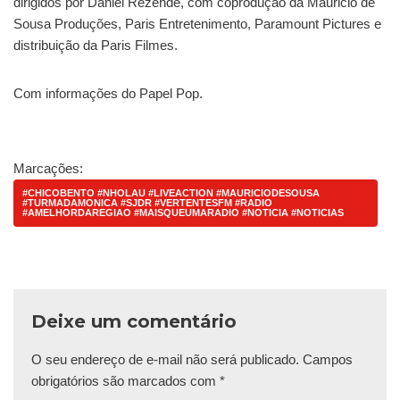
dirigidos por Daniel Rezende, com coprodução da Mauricio de
Sousa Produções, Paris Entretenimento, Paramount Pictures e
distribuição da Paris Filmes.
Com informações do Papel Pop.
Marcações:
#CHICOBENTO #NHOLAU #LIVEACTION #MAURICIODESOUSA
#TURMADAMONICA #SJDR #VERTENTESFM #RADIO
#AMELHORDAREGIAO #MAISQUEUMARADIO #NOTICIA #NOTICIAS
Deixe um comentário
O seu endereço de e-mail não será publicado.
Campos
obrigatórios são marcados com
*