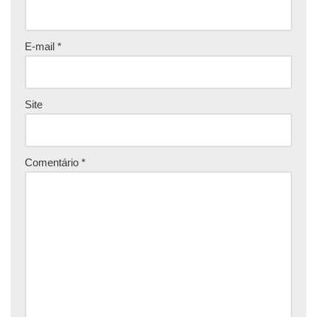
E-mail
*
Site
Comentário
*