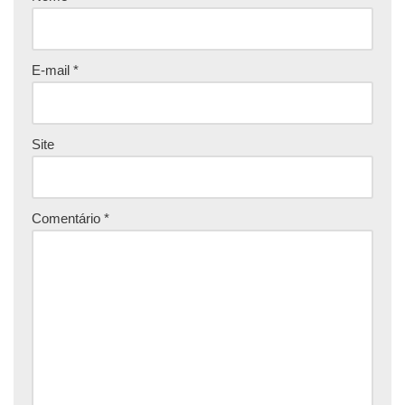
E-mail
*
Site
Comentário
*