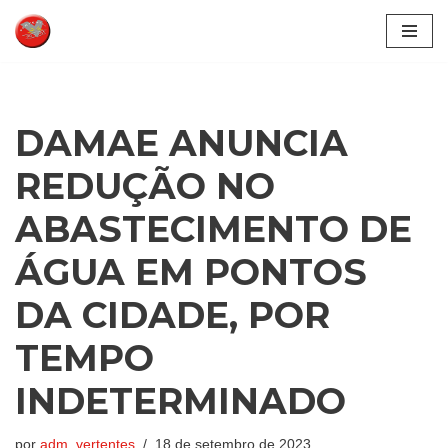
Pular
para
o
conteúdo
DAMAE ANUNCIA
REDUÇÃO NO
ABASTECIMENTO DE
ÁGUA EM PONTOS
DA CIDADE, POR
TEMPO
INDETERMINADO
por
adm_vertentes
18 de setembro de 2023