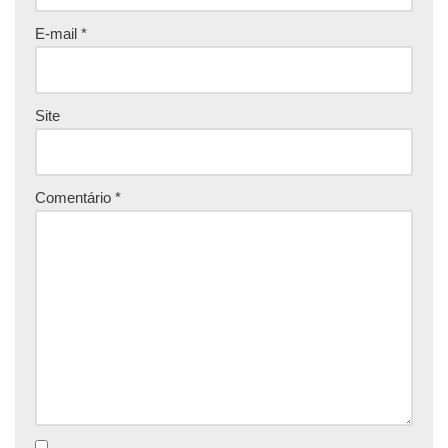
E-mail
*
Site
Comentário
*