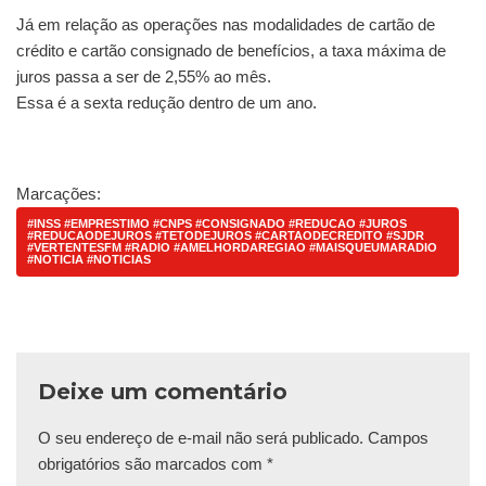
Já em relação as operações nas modalidades de cartão de
crédito e cartão consignado de benefícios, a taxa máxima de
juros passa a ser de 2,55% ao mês.
Essa é a sexta redução dentro de um ano.
Marcações:
#INSS #EMPRESTIMO #CNPS #CONSIGNADO #REDUCAO #JUROS
#REDUCAODEJUROS #TETODEJUROS #CARTAODECREDITO #SJDR
#VERTENTESFM #RADIO #AMELHORDAREGIAO #MAISQUEUMARADIO
#NOTICIA #NOTICIAS
Deixe um comentário
O seu endereço de e-mail não será publicado.
Campos
obrigatórios são marcados com
*