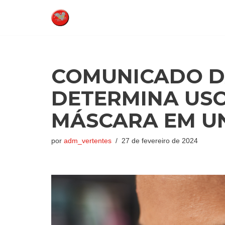
Pular
para
o
conteúdo
COMUNICADO D
DETERMINA USO
MÁSCARA EM U
por
adm_vertentes
27 de fevereiro de 2024