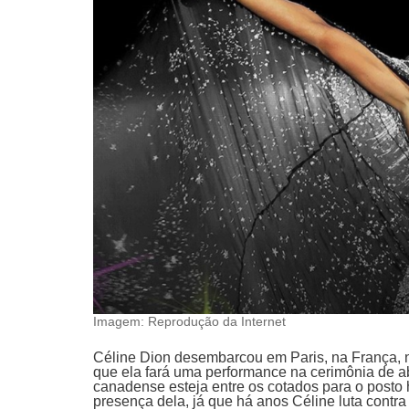
Imagem: Reprodução da Internet
Céline Dion desembarcou em Paris, na França, ne
que ela fará uma performance na cerimônia de 
canadense esteja entre os cotados para o posto h
presença dela, já que há anos Céline luta contr