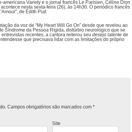
-americana Variety e o jornal francês Le Parisien, Céline Dion
acontece nesta sexta-feira (26), às 14h30. O periódico francês
’Amour”, de Édith Piaf.
ntação da voz de “My Heart Will Go On” desde que revelou ao
e Síndrome da Pessoa Rígida, distúrbio neurológico que se
ntrevistas recentes, a cantora reiterou seu desejo latente de
entendesse que precisava lidar com as limitações do próprio
do.
Campos obrigatórios são marcados com
*
Site