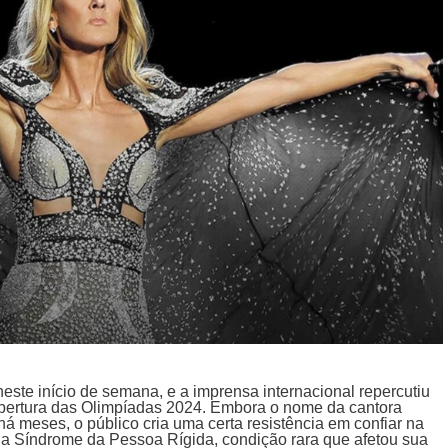
ste início de semana, e a imprensa internacional repercutiu
abertura das Olimpíadas 2024. Embora o nome da cantora
á meses, o público cria uma certa resistência em confiar na
a a Síndrome da Pessoa Rígida, condição rara que afetou sua