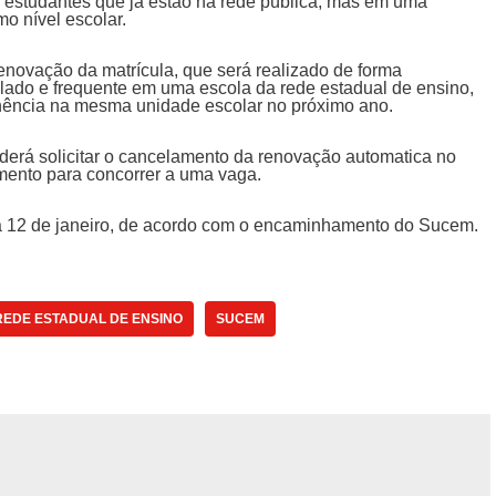
estudantes que já estão na rede pública, mas em uma
o nível escolar.
novação da matrícula, que será realizado de forma
ulado e frequente em uma escola da rede estadual de ensino,
anência na mesma unidade escolar no próximo ano.
oderá solicitar o cancelamento da renovação automatica no
ento para concorrer a uma vaga.
 a 12 de janeiro, de acordo com o encaminhamento do Sucem.
REDE ESTADUAL DE ENSINO
SUCEM