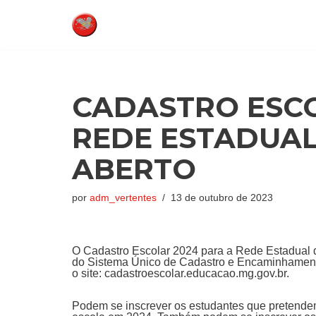
Pular
para
o
conteúdo
CADASTRO ESCO
REDE ESTADUAL
ABERTO
por
adm_vertentes
13 de outubro de 2023
O Cadastro Escolar 2024 para a Rede Estadual de
do Sistema Único de Cadastro e Encaminhament
o site: cadastroescolar.educacao.mg.gov.br.
Podem se inscrever os estudantes que pretende