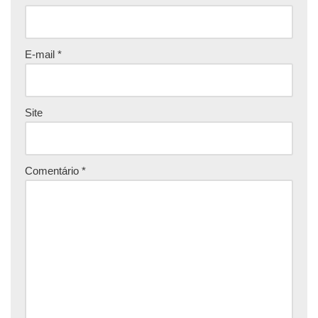
E-mail
*
Site
Comentário
*