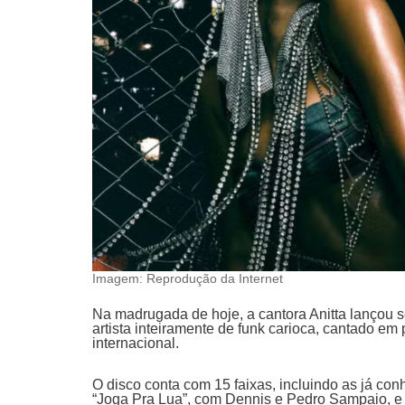
Imagem: Reprodução da Internet
Na madrugada de hoje, a cantora Anitta lançou s
artista inteiramente de funk carioca, cantado em
internacional.
O disco conta com 15 faixas, incluindo as já co
“Joga Pra Lua”, com Dennis e Pedro Sampaio, e “