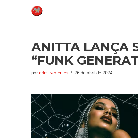
Pular
para
o
conteúdo
ANITTA LANÇA 
“FUNK GENERAT
por
adm_vertentes
26 de abril de 2024