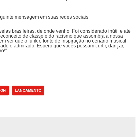
seguinte mensagem em suas redes sociais:
elas brasileiras, de onde venho. Foi considerado inútil e até
reconceito de classe e do racismo que assombra a nossa
 em ver que o funk é fonte de inspiração no cenário musical
iado e admirado. Espero que vocês possam curtir, dançar,
ro!”
ION
LANÇAMENTO