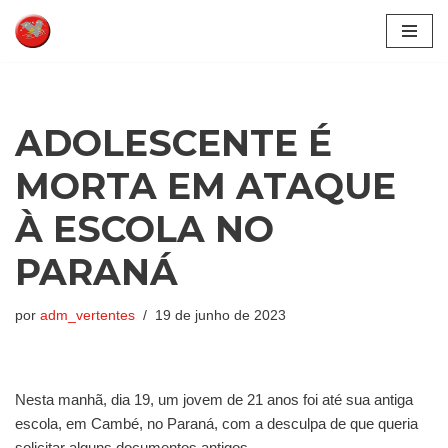
Pular
para
o
conteúdo
ADOLESCENTE É
MORTA EM ATAQUE
À ESCOLA NO
PARANÁ
por
adm_vertentes
19 de junho de 2023
Nesta manhã, dia 19, um jovem de 21 anos foi até sua antiga
escola, em Cambé, no Paraná, com a desculpa de que queria
solicitar alguns documentos antigos.