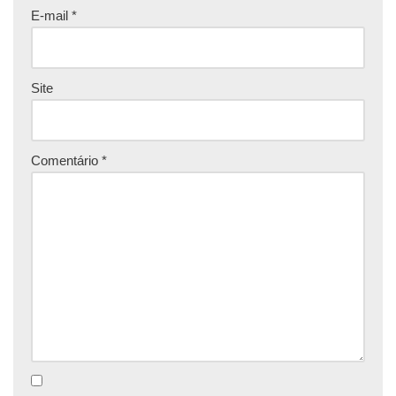
E-mail
*
Site
Comentário
*