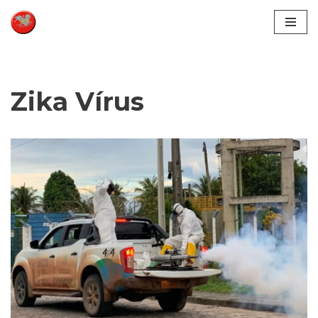
Pular
para
o
conteúdo
Zika Vírus