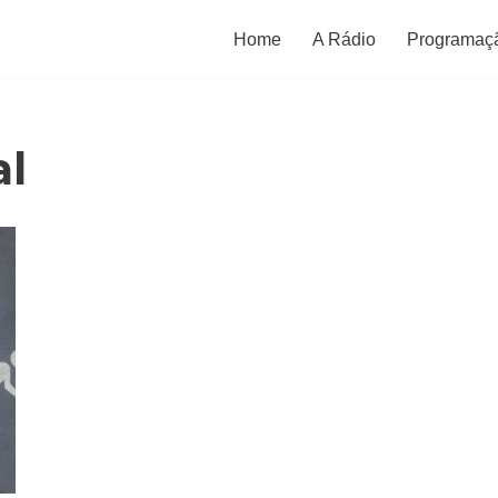
Home
A Rádio
Programaç
al