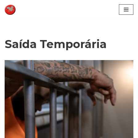
Pular
para
o
conteúdo
Saída Temporária