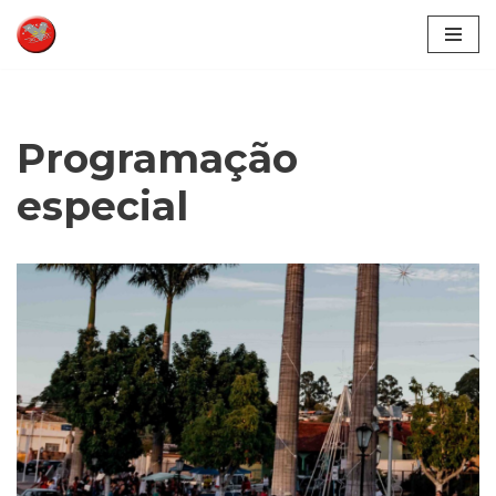
Pular
para
o
conteúdo
Programação
especial