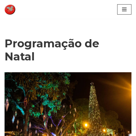
Pular
para
o
conteúdo
Programação de
Natal