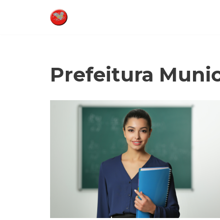
Pular
para
o
conteúdo
Prefeitura Munic