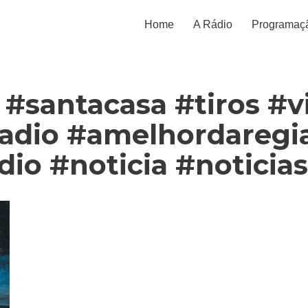
Home
A Rádio
Programaç
r #santacasa #tiros #v
radio #amelhordaregi
o #noticia #noticias