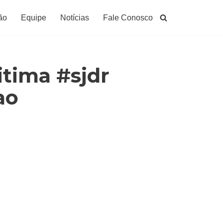
ão
Equipe
Notícias
Fale Conosco
itima #sjdr
ao