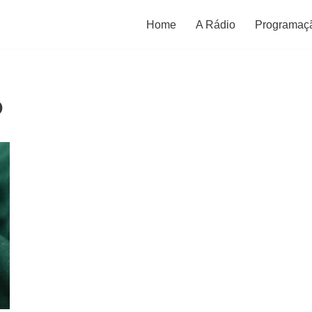
Home
A Rádio
Programaç
o