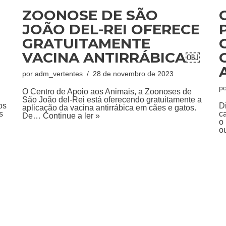
ZOONOSE DE SÃO
JOÃO DEL-REI OFERECE
GRATUITAMENTE
VACINA ANTIRRÁBICA￼
por
adm_vertentes
28 de novembro de 2023
p
O Centro de Apoio aos Animais, a Zoonoses de
São João del-Rei está oferecendo gratuitamente a
os
D
aplicação da vacina antirrábica em cães e gatos.
s
c
De…
Continue a ler »
o
o