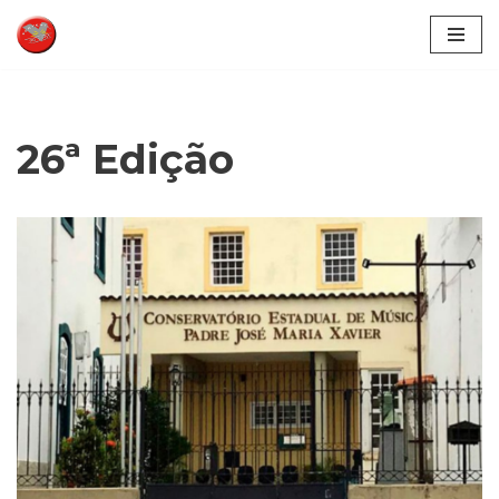
Pular
para
o
conteúdo
26ª Edição